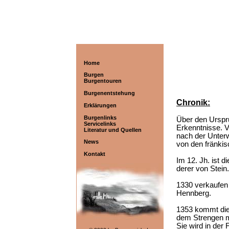
Home
Burgen
Burgentouren
Burgenentstehung
Chronik:
Erklärungen
Burgenlinks
Über den Urspru
Servicelinks
Erkenntnisse. 
Literatur und Quellen
nach der Unterw
News
von den fränkis
Kontakt
Im 12. Jh. ist 
derer von Stein.
1330 verkaufen 
Hennberg.
1353 kommt die 
dem Strengen m
Sie wird in der