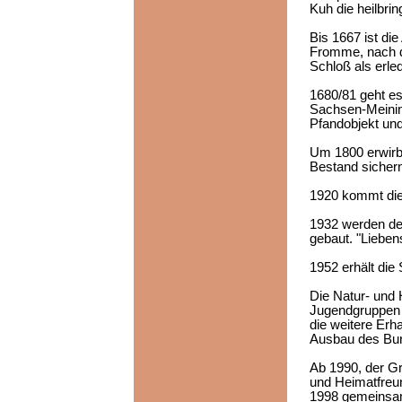
Kuh die heilbri
Bis 1667 ist di
Fromme, nach d
Schloß als erle
1680/81 geht e
Sachsen-Meining
Pfandobjekt und
Um 1800 erwirbt
Bestand sicher
1920 kommt die
1932 werden de
gebaut. "Lieben
1952 erhält die
Die Natur- und 
Jugendgruppen d
die weitere Erh
Ausbau des Bur
Ab 1990, der G
und Heimatfreun
1998 gemeinsam 