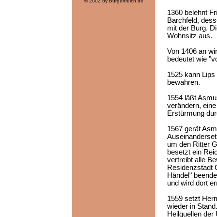
© 2002 by Burgenreich.de
1360 belehnt Fri
Barchfeld, dess
mit der Burg. D
Wohnsitz aus.
Von 1406 an wir
bedeutet wie "
1525 kann Lips 
bewahren.
1554 läßt Asmu
verändern, eine
Erstürmung dur
1567 gerät Asmu
Auseinanderset
um den Ritter G
besetzt ein Rei
vertreibt alle B
Residenzstadt 
Händel" beende
und wird dort e
1559 setzt Her
wieder in Stand
Heilquellen der